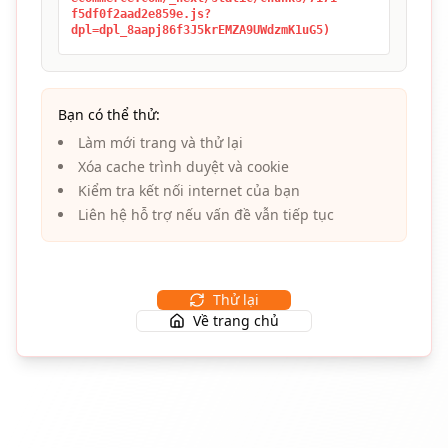
f5df0f2aad2e859e.js?
dpl=dpl_8aapj86f3J5krEMZA9UWdzmK1uG5)
Bạn có thể thử:
Làm mới trang và thử lại
Xóa cache trình duyệt và cookie
Kiểm tra kết nối internet của bạn
Liên hệ hỗ trợ nếu vấn đề vẫn tiếp tục
Thử lại
Về trang chủ